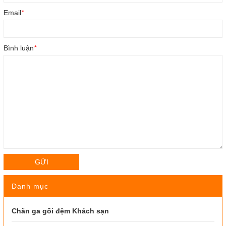
Email
*
Bình luận
*
GỬI
Danh mục
Chăn ga gối đệm Khách sạn