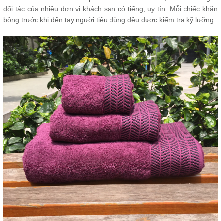
đối tác của nhiều đơn vị khách sạn có tiếng, uy tín. Mỗi chiếc khăn
bông trước khi đến tay người tiêu dùng đều được kiểm tra kỹ lưỡng.