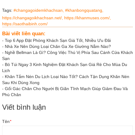
Tags:
#changagoidemkhachsan,
#khanbongquatang,
https://changagoikhachsan.net/,
https://khanmuses.com/,
https://saothaibinh.com/
Bài viết liên quan:
-
Top 6 App Đặt Phòng Khách Sạn Giá Tốt, Nhiều Ưu Đãi
-
Nhà Xe Nên Dùng Loại Chăn Ga Xe Giường Nằm Nào?
-
Nghề Bellman Là Gì? Công Việc Thú Vị Phía Sau Cánh Cửa Khách
Sạn
-
Bỏ Túi Ngay 3 Kinh Nghiệm Đặt Khách Sạn Giá Rẻ Cho Mùa Du
Lịch
-
Khăn Tắm Nén Du Lịch Loại Nào Tốt? Cách Tận Dụng Khăn Nén
Sau Khi Dùng Xong
-
Gối Gác Chân Cho Người Bị Giãn Tĩnh Mạch Giúp Giảm Đau Và
Phù Chân
Viết bình luận
Tên
*