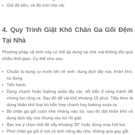
Giữ độ bền, và độ mới cho vải
4. Quy Trình Giặt Khô Chăn Ga Gối Đệm
Tại Nhà
Phương pháp vệ sinh này có thể áp dụng tại nhà mà không tốn quá
nhiều thời gian. Cụ thể như sau:
Chuẩn bị dụng cụ trước khi vệ sinh: dung dịch tẩy rửa, khăn khô,
túi đựng
Tiến hành:
Dùng chanh hoặc baking soda tẩy các vết bẩn ố vàng tránh để
chúng lan rộng ra. Sau đó để vải khô khoảng 15 phút. Tiếp theo là
dùng khăn khô loại bỏ hỗn hợp chanh hay baking soda ra.
Bỏ chăn ga gối cuộn nhẹ nhàng vào túi, sau đó đặt khăn khô và
dung dịch tẩy rửa chung vào túi rồi giặt.
Bạn lưu ý chọn chế độ sấy khoảng 30” hoặc dùng máy hút bụi
Phơi chăn ga gối ở nơi có ánh nắng dịu nhẹ, không quá gay gắt