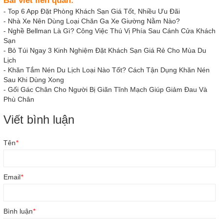
Bài viết liên quan:
-
Top 6 App Đặt Phòng Khách Sạn Giá Tốt, Nhiều Ưu Đãi
-
Nhà Xe Nên Dùng Loại Chăn Ga Xe Giường Nằm Nào?
-
Nghề Bellman Là Gì? Công Việc Thú Vị Phía Sau Cánh Cửa Khách
Sạn
-
Bỏ Túi Ngay 3 Kinh Nghiệm Đặt Khách Sạn Giá Rẻ Cho Mùa Du
Lịch
-
Khăn Tắm Nén Du Lịch Loại Nào Tốt? Cách Tận Dụng Khăn Nén
Sau Khi Dùng Xong
-
Gối Gác Chân Cho Người Bị Giãn Tĩnh Mạch Giúp Giảm Đau Và
Phù Chân
Viết bình luận
Tên
*
Email
*
Bình luận
*