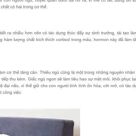
hi con người ngủ, huyết quản dưới da nở ra, vì thế có tác dụng bổ s
 chất có hại trong cơ thể.
ết ra nhiều hơn nên có tác dụng thúc đẩy sự sinh trưởng, tái tạo làn
g hàm lượng chất kích thích cortisol trong máu, hormon này đã làm t
 làm cơ thể tăng cân. Thiếu ngủ cũng là một trong những nguyên nhân
tiếp thu kém. Giấc ngủ ngon sẽ làm tiêu hao sự mệt mỏi, khôi phục lại
ệ đại não, vì thế giữ cho con người tính tình ôn hòa, cởi mở, có tác d
t công việc.