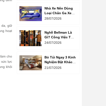
ung dinh
Nhà Xe Nên Dùng
Loại Chăn Ga Xe
Giường Nằm Nào?
28/07/2026
 da, giữ
ăng hoạt
Nghề Bellman Là
Gì? Công Việc Thú
Vị Phía Sau Cánh
24/07/2026
Cửa Khách Sạn
 làm cho
Bỏ Túi Ngay 3 Kinh
 sức lực
Nghiệm Đặt Khách
ụng khôi
Sạn Giá Rẻ Cho
21/07/2026
Mùa Du Lịch