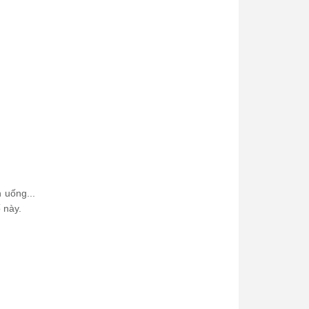
 uống...
 này.