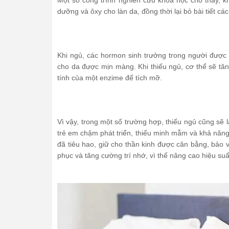
Một số công trình nghiên cứu khoa học cho thấy, k
dưỡng và ôxy cho làn da, đồng thời lại bỏ bài tiết các
Khi ngủ, các hormon sinh trưởng trong người được ti
cho da được mịn màng. Khi thiếu ngủ, cơ thể sẽ tăn
tính của một enzime để tích mỡ.
Vì vậy, trong một số trường hợp, thiếu ngủ cũng sẽ
trẻ em chậm phát triển, thiếu minh mẫm và khả năng 
đã tiêu hao, giữ cho thần kinh được cân bằng, bảo v
phục và tăng cường trí nhớ, vì thế nâng cao hiệu suấ