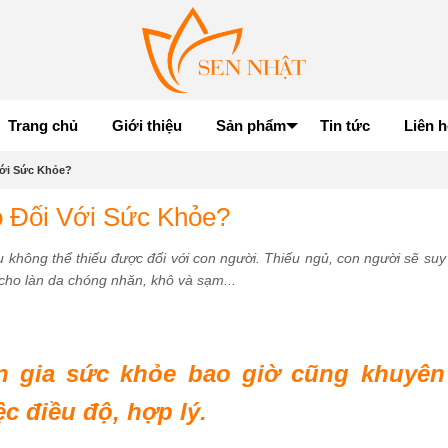
Trang chủ
Giới thiệu
Sản phẩm
Tin tức
Liên h
Với Sức Khỏe?
o Đối Với Sức Khỏe?
u không thể thiếu được đối với con người. Thiếu ngủ, con người sẽ suy 
 cho làn da chóng nhăn, khô và sạm...
n gia sức khỏe bao giờ cũng khuyên
c điều độ, hợp lý.