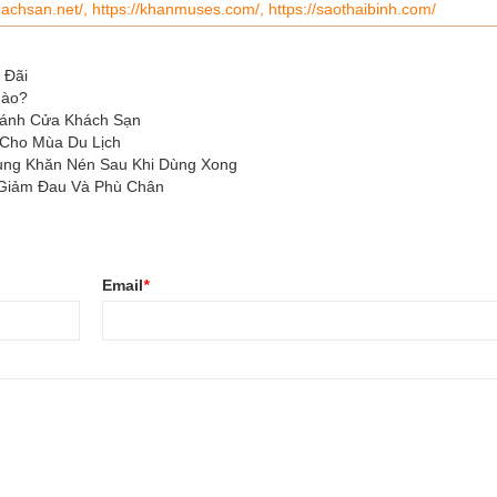
hachsan.net/,
https://khanmuses.com/,
https://saothaibinh.com/
 Đãi
Nào?
Cánh Cửa Khách Sạn
 Cho Mùa Du Lịch
ụng Khăn Nén Sau Khi Dùng Xong
 Giảm Đau Và Phù Chân
Email
*