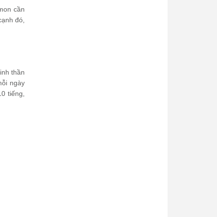
rmon cần
cạnh đó,
inh thần
mỗi ngày
0 tiếng,