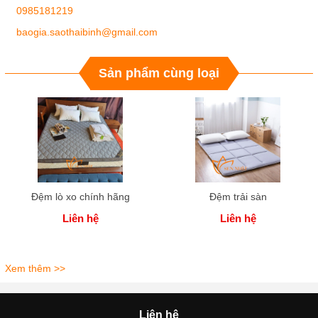
0985181219
baogia.saothaibinh@gmail.com
Sản phẩm cùng loại
Đệm lò xo chính hãng
Đệm trải sàn
Liên hệ
Liên hệ
Xem thêm >>
Liên hệ