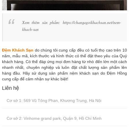
Xem thêm sản phẩm: https://changagoikhachsan.net/nem-
khach-san
Đệm Khách Sạn
do chúng tôi cung cấp đều có tuổi thọ cao trên 10
năm, mẫu mã, kích thước và hình thức có thể đặt theo yêu của Quý
khách hàng. Có thể đáp ứng mọi đơn hàng từ nhò đến lớn một cách
nhanh nhất, chuyên nghiệp và luôn đặt chất lượng sản phẩm lên
hàng đầu. Hãy sử dụng sản phẩm nệm khách sạn do Đệm Hồng
cung cấp để cảm nhận sự khác biệt!
Liên hệ
Cơ sở 1: 569 Vũ Tông Phan, Khương Trung, Hà Nội
Cơ sở 2: Vinhome grand park, Quận 9, Hồ Chí Minh