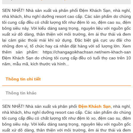
SEN NHẬT! Nhà sản xuất và phân phối Đệm Khách Sạn, nhà nghỉ,
nhà khách, khu nghỉ dưỡng resort cao cấp. Các sản phẩm do chúng
tôi cung cấp đều có chất lượng tốt như đệm lò xo, đệm cao su, đệm
bông siêu nảy. Với kiểu dáng sang trọng, nguyên liệu với nguồn gốc
xuất xứ dõ dàng, thân thiện với môi trường, êm ái thư thái và đem
lại cảm giác thoải mái khi sử dụng. Đặc biệt giá cực ưu đãi cho
những đơn vị, tố chức hay cá nhân đặt hàng với số lượng lớn. Xem
thêm sản phẩm: https://changagoikhachsan.net/nem-khach-san
Đệm Khách Sạn do chúng tôi cung cấp đều có tuổi thọ cao trên 10
năm, mẫu mã, kích thước và hình...
Thông tin chi tiết
Thông tin khác
SEN NHẬT! Nhà sản xuất và phân phối
Đệm Khách Sạn
, nhà nghỉ,
nhà khách, khu nghỉ dưỡng resort cao cấp. Các sản phẩm do chúng
tôi cung cấp đều có chất lượng tốt như đệm lò xo, đệm cao su, đệm
bông siêu nảy. Với kiểu dáng sang trọng, nguyên liệu với nguồn gốc
xuất xứ dõ dàng, thân thiện với môi trường, êm ái thư thái và đem