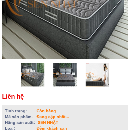
Liên hệ
Tình trạng:
Còn hàng
Mã sản phẩm:
Đang cập nhật...
Hãng sản xuất:
SEN NHẬT
Loại:
Đệm khách sạn