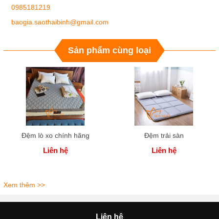
0985181219
baogia.saothaibinh@gmail.com
Sản phẩm cùng loại
Đệm lò xo chính hãng
Đệm trải sàn
Liên hệ
Liên hệ
Xem thêm >>
Liên hệ