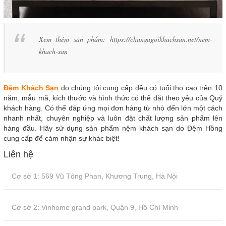
Xem thêm sản phẩm: https://changagoikhachsan.net/nem-
khach-san
Đệm Khách Sạn
do chúng tôi cung cấp đều có tuổi thọ cao trên 10
năm, mẫu mã, kích thước và hình thức có thể đặt theo yêu của Quý
khách hàng. Có thể đáp ứng mọi đơn hàng từ nhò đến lớn một cách
nhanh nhất, chuyên nghiệp và luôn đặt chất lượng sản phẩm lên
hàng đầu. Hãy sử dụng sản phẩm nệm khách sạn do Đệm Hồng
cung cấp để cảm nhận sự khác biệt!
Liên hệ
Cơ sở 1: 569 Vũ Tông Phan, Khương Trung, Hà Nội
Cơ sở 2: Vinhome grand park, Quận 9, Hồ Chí Minh