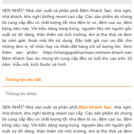
SEN NHẬT! Nhà sản xuất và phân phối Đệm Khách Sạn, nhà nghỉ,
nhà khách, khu nghỉ dưỡng resort cao cấp. Các sản phẩm do chúng
tôi cung cấp đều có chất lượng tốt như đệm lò xo, đệm cao su, đệm
bông siêu nảy. Với kiểu dáng sang trọng, nguyên liệu với nguồn gốc
xuất xứ dõ dàng, thân thiện với môi trường, êm ái thư thái và đem
lại cảm giác thoải mái khi sử dụng. Đặc biệt giá cực ưu đãi cho
những đơn vị, tố chức hay cá nhân đặt hàng với số lượng lớn. Xem
thêm sản phẩm: https://changagoikhachsan.net/nem-khach-san
Đệm Khách Sạn do chúng tôi cung cấp đều có tuổi thọ cao trên 10
năm, mẫu mã, kích thước và hình...
Thông tin chi tiết
Thông tin khác
SEN NHẬT! Nhà sản xuất và phân phối
Đệm Khách Sạn
, nhà nghỉ,
nhà khách, khu nghỉ dưỡng resort cao cấp. Các sản phẩm do chúng
tôi cung cấp đều có chất lượng tốt như đệm lò xo, đệm cao su, đệm
bông siêu nảy. Với kiểu dáng sang trọng, nguyên liệu với nguồn gốc
xuất xứ dõ dàng, thân thiện với môi trường, êm ái thư thái và đem