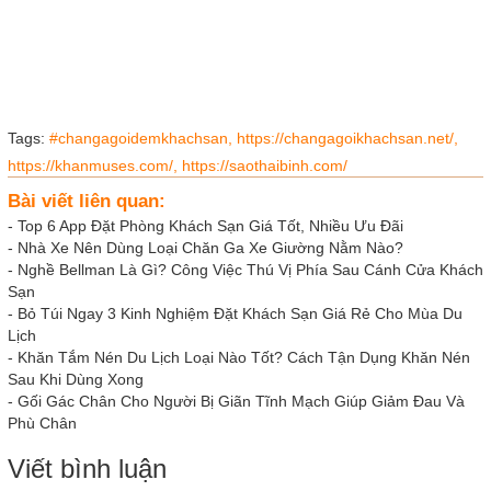
Tags:
#changagoidemkhachsan,
https://changagoikhachsan.net/,
https://khanmuses.com/,
https://saothaibinh.com/
Bài viết liên quan:
-
Top 6 App Đặt Phòng Khách Sạn Giá Tốt, Nhiều Ưu Đãi
-
Nhà Xe Nên Dùng Loại Chăn Ga Xe Giường Nằm Nào?
-
Nghề Bellman Là Gì? Công Việc Thú Vị Phía Sau Cánh Cửa Khách
Sạn
-
Bỏ Túi Ngay 3 Kinh Nghiệm Đặt Khách Sạn Giá Rẻ Cho Mùa Du
Lịch
-
Khăn Tắm Nén Du Lịch Loại Nào Tốt? Cách Tận Dụng Khăn Nén
Sau Khi Dùng Xong
-
Gối Gác Chân Cho Người Bị Giãn Tĩnh Mạch Giúp Giảm Đau Và
Phù Chân
Viết bình luận