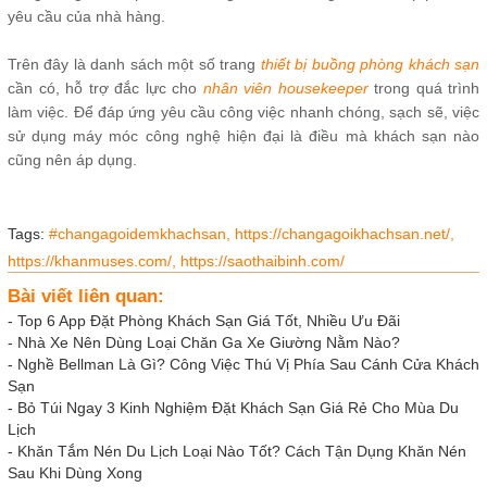
yêu cầu của nhà hàng.
Trên đây là danh sách một số trang
thiết bị buồng phòng khách sạn
cần có, hỗ trợ đắc lực cho
nhân viên housekeeper
trong quá trình
làm việc. Để đáp ứng yêu cầu công việc nhanh chóng, sạch sẽ, việc
sử dụng máy móc công nghệ hiện đại là điều mà khách sạn nào
cũng nên áp dụng.
Tags:
#changagoidemkhachsan,
https://changagoikhachsan.net/,
https://khanmuses.com/,
https://saothaibinh.com/
Bài viết liên quan:
-
Top 6 App Đặt Phòng Khách Sạn Giá Tốt, Nhiều Ưu Đãi
-
Nhà Xe Nên Dùng Loại Chăn Ga Xe Giường Nằm Nào?
-
Nghề Bellman Là Gì? Công Việc Thú Vị Phía Sau Cánh Cửa Khách
Sạn
-
Bỏ Túi Ngay 3 Kinh Nghiệm Đặt Khách Sạn Giá Rẻ Cho Mùa Du
Lịch
-
Khăn Tắm Nén Du Lịch Loại Nào Tốt? Cách Tận Dụng Khăn Nén
Sau Khi Dùng Xong