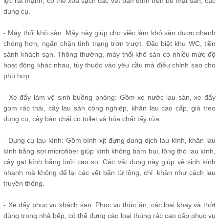
lực rất mạnh, có thể xóa sạch các vết bẩn dính trên bề mặt sàn, các
dụng cụ.
- Máy thổi khô sàn: Máy này giúp cho việc làm khô sàn được nhanh
chóng hơn, ngăn chặn tình trạng trơn trượt. Đặc biệt khu WC, tiền
sảnh khách sạn. Thông thường, máy thổi khô sàn có nhiều mức độ
hoạt động khác nhau, tùy thuộc vào yêu cầu mà điều chỉnh sao cho
phù hợp.
- Xe đẩy làm vệ sinh buồng phòng: Gồm xe nước lau sàn, xe đẩy
gom rác thải, cây lau sàn công nghiệp, khăn lau cao cấp, giá treo
dụng cụ, cây bàn chải cọ toilet và hóa chất tẩy rửa.
- Dụng cụ lau kính: Gồm bình xịt đựng dung dịch lau kính, khăn lau
kính bằng sợi microfiber giúp kính không bám bụi, lông thỏ lau kính,
cây gạt kính bằng lưỡi cao su. Các vật dụng này giúp vệ sinh kính
nhanh mà không để lại các vết bẩn từ lông, chỉ khăn như cách lau
truyền thống.
- Xe đẩy phục vụ khách sạn: Phục vụ thức ăn, các loại khay và thớt
dùng trong nhà bếp, có thể đựng các loại thùng rác cao cấp phục vụ