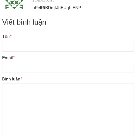
14/07/2026
.
uPelRtBDeljlJbEUqLtENP
Viết bình luận
Tên
*
Email
*
Bình luận
*