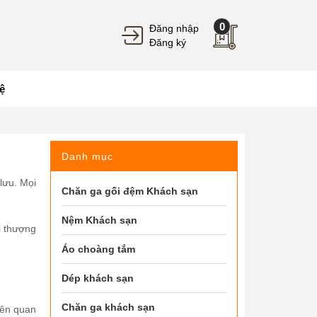
0
Đăng nhập
Đăng ký
ệ
Danh mục
lưu. Mọi
Chăn ga gối đệm Khách sạn
Nệm Khách sạn
i thượng
Áo choàng tắm
Dép khách sạn
Chăn ga khách sạn
iên quan