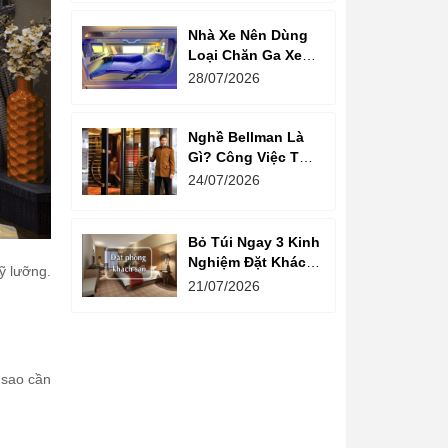
Nhà Xe Nên Dùng
Loại Chăn Ga Xe
Giường Nằm Nào?
28/07/2026
Nghề Bellman Là
Gì? Công Việc Thú
Vị Phía Sau Cánh
24/07/2026
Cửa Khách Sạn
Bỏ Túi Ngay 3 Kinh
Nghiệm Đặt Khách
ỹ lưỡng.
Sạn Giá Rẻ Cho
21/07/2026
Mùa Du Lịch
 sao cần