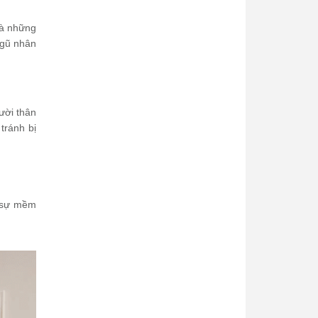
là những
 ngũ nhân
ười thân
tránh bị
ề sự mềm