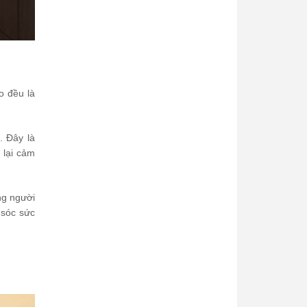
o đều là
. Đây là
 lại cảm
ng người
 sóc sức