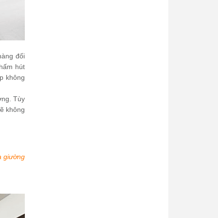
hàng đối
thấm hút
úp không
ờng. Tùy
sẽ không
a giường