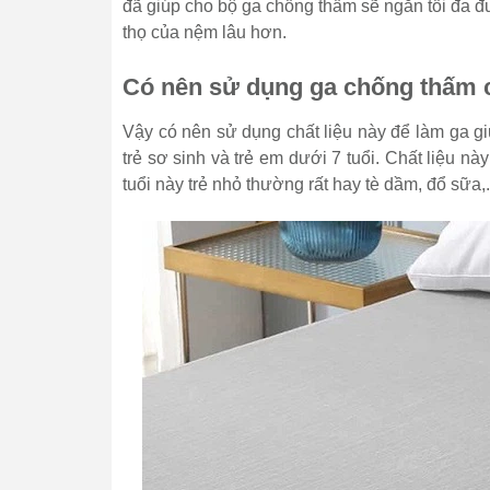
đã giúp cho bộ ga chống thấm sẽ ngăn tối đa đư
thọ của nệm lâu hơn.
Có nên sử dụng ga chống thấm 
Vậy có nên sử dụng chất liệu này để làm ga giư
trẻ sơ sinh và trẻ em dưới 7 tuổi. Chất liệu n
tuổi này trẻ nhỏ thường rất hay tè dầm, đổ sữa,