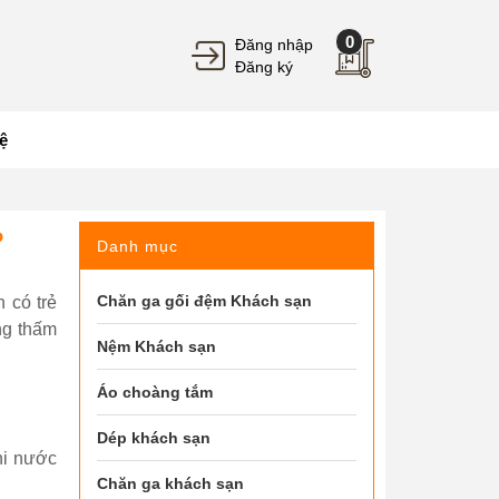
0
Đăng nhập
Đăng ký
ệ
?
Danh mục
Chăn ga gối đệm Khách sạn
 có trẻ
ng thấm
Nệm Khách sạn
Áo choàng tắm
Dép khách sạn
hi nước
Chăn ga khách sạn