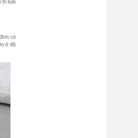
trì tuổi
 đình có
 Do ở độ