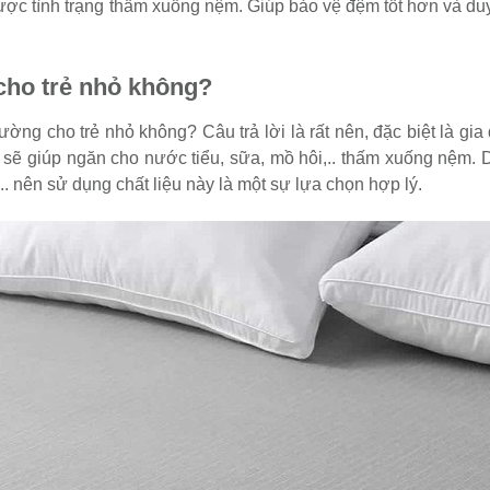
ợc tình trạng thấm xuống nệm. Giúp bảo vệ đệm tốt hơn và duy 
cho trẻ nhỏ không?
ờng cho trẻ nhỏ không? Câu trả lời là rất nên, đặc biệt là gia
ày sẽ giúp ngăn cho nước tiểu, sữa, mồ hôi,.. thấm xuống nệm.
... nên sử dụng chất liệu này là một sự lựa chọn hợp lý.