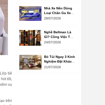
Nhà Xe Nên Dùng
Loại Chăn Ga Xe
Giường Nằm Nào?
28/07/2026
Nghề Bellman Là
Gì? Công Việc Thú
Vị Phía Sau Cánh
24/07/2026
Cửa Khách Sạn
Bỏ Túi Ngay 3 Kinh
Nghiệm Đặt Khách
Sạn Giá Rẻ Cho
21/07/2026
Mùa Du Lịch
 Lớp bề
út tốt,
hiệm vụ
ạo trên