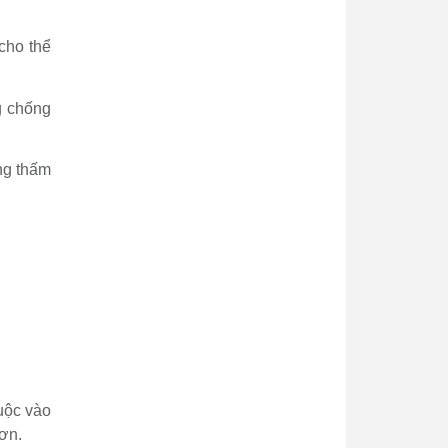
cho thể
g chống
ống thấm
uộc vào
hơn.