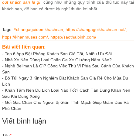
out khách sạn là gì
, cũng như những quy trình của thủ tục này tại
khách sạn, để bạn có được kỳ nghỉ thuận lợi nhất.
Tags:
#changagoidemkhachsan,
https://changagoikhachsan.net/,
https://khanmuses.com/,
https://saothaibinh.com/
Bài viết liên quan:
-
Top 6 App Đặt Phòng Khách Sạn Giá Tốt, Nhiều Ưu Đãi
-
Nhà Xe Nên Dùng Loại Chăn Ga Xe Giường Nằm Nào?
-
Nghề Bellman Là Gì? Công Việc Thú Vị Phía Sau Cánh Cửa Khách
Sạn
-
Bỏ Túi Ngay 3 Kinh Nghiệm Đặt Khách Sạn Giá Rẻ Cho Mùa Du
Lịch
-
Khăn Tắm Nén Du Lịch Loại Nào Tốt? Cách Tận Dụng Khăn Nén
Sau Khi Dùng Xong
-
Gối Gác Chân Cho Người Bị Giãn Tĩnh Mạch Giúp Giảm Đau Và
Phù Chân
Viết bình luận
Tên
*