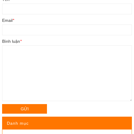
Email
*
Bình luận
*
GỬI
Danh mục