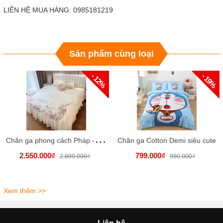
LIÊN HỆ MUA HÀNG: 0985181219
Sản phẩm cùng loại
- 12%
- 19%
C
hăn ga phong cách Pháp - Lụa 100s cao cấp
Chăn ga Cotton Demi siêu cute
2.550.000₫
799.000₫
2.899.000₫
990.000₫
Xem thêm >>