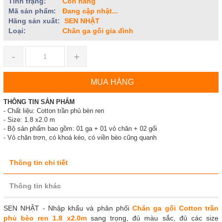
Tình trạng:
Còn hàng
Mã sản phẩm:
Đang cập nhật...
Hãng sản xuất:
SEN NHẬT
Loại:
Chăn ga gối gia đình
-
+
MUA HÀNG
THÔNG TIN SẢN PHẨM
- Chất liệu: Cotton trần phủ bèn ren
- Size: 1.8 x2.0 m
- Bộ sản phẩm bao gồm: 01 ga + 01 vỏ chăn + 02 gối
- Vỏ chăn trơn, có khoá kéo, có viền bèo cũng quanh
Thông tin chi tiết
Thông tin khác
SEN NHẬT - Nhập khẩu và phân phối
Chăn ga gối Cotton trần
phủ bèo ren 1.8 x2.0m
sang trọng, đủ màu sắc, đủ các size