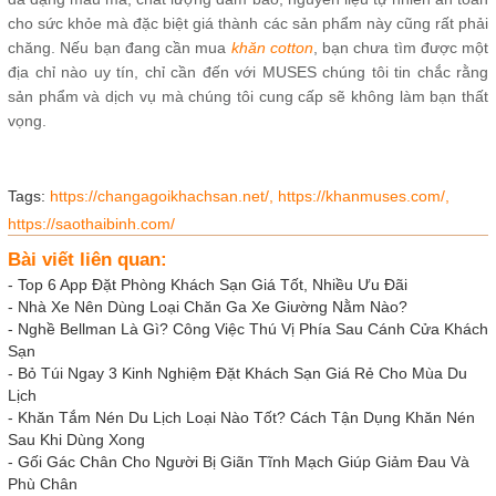
cho sức khỏe mà đặc biệt giá thành các sản phẩm này cũng rất phải
chăng. Nếu bạn đang cần mua
khăn cotton
, bạn chưa tìm được một
địa chỉ nào uy tín, chỉ cần đến với MUSES chúng tôi tin chắc rằng
sản phẩm và dịch vụ mà chúng tôi cung cấp sẽ không làm bạn thất
vọng.
Tags:
https://changagoikhachsan.net/,
https://khanmuses.com/,
https://saothaibinh.com/
Bài viết liên quan:
-
Top 6 App Đặt Phòng Khách Sạn Giá Tốt, Nhiều Ưu Đãi
-
Nhà Xe Nên Dùng Loại Chăn Ga Xe Giường Nằm Nào?
-
Nghề Bellman Là Gì? Công Việc Thú Vị Phía Sau Cánh Cửa Khách
Sạn
-
Bỏ Túi Ngay 3 Kinh Nghiệm Đặt Khách Sạn Giá Rẻ Cho Mùa Du
Lịch
-
Khăn Tắm Nén Du Lịch Loại Nào Tốt? Cách Tận Dụng Khăn Nén
Sau Khi Dùng Xong
-
Gối Gác Chân Cho Người Bị Giãn Tĩnh Mạch Giúp Giảm Đau Và
Phù Chân