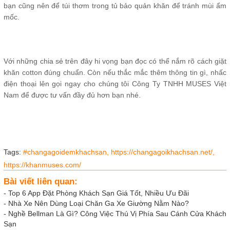
bạn cũng nên để túi thơm trong tủ bảo quản khăn để tránh mùi ẩm
mốc.
Với những chia sẻ trên đây hi vọng bạn đọc có thể nắm rõ cách giặt
khăn cotton đúng chuẩn. Còn nếu thắc mắc thêm thông tin gì, nhấc
điện thoại lên gọi ngay cho chúng tôi Công Ty TNHH MUSES Việt
Nam để được tư vấn đầy đủ hơn bạn nhé.
Tags:
#changagoidemkhachsan,
https://changagoikhachsan.net/,
https://khanmuses.com/
Bài viết liên quan:
-
Top 6 App Đặt Phòng Khách Sạn Giá Tốt, Nhiều Ưu Đãi
-
Nhà Xe Nên Dùng Loại Chăn Ga Xe Giường Nằm Nào?
-
Nghề Bellman Là Gì? Công Việc Thú Vị Phía Sau Cánh Cửa Khách
Sạn