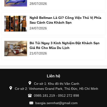
28/07/2026
Nghề Bellman Là Gì? Công Việc Thú Vị Phía
Sau Cánh Cửa Khách Sạn
24/07/2026
Bỏ Túi Ngay 3 Kinh Nghiệm Đặt Khách Sạn
Giá Rẻ Cho Mùa Du Lịch
21/07/2026
Liên hệ
Cơ sở 1: Khu đô thị Vân Canh
Cơ sở 2: Vinhomes Grand Park, Thủ Đức, Hồ Chí Minh
0985.181.219 - 0912 272 898
baogia.sennhat@gmail.com