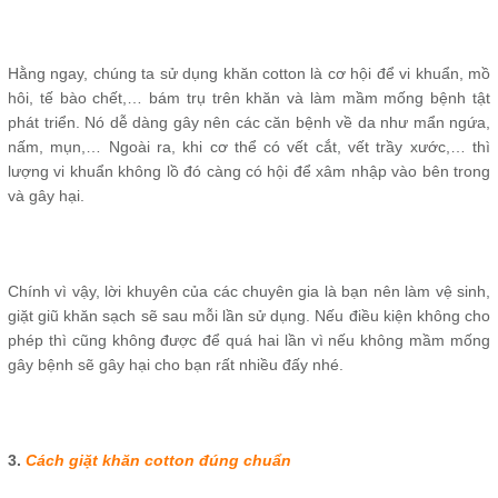
Hằng ngay, chúng ta sử dụng khăn cotton là cơ hội để vi khuẩn, mồ
hôi, tế bào chết,… bám trụ trên khăn và làm mầm mống bệnh tật
phát triển. Nó dễ dàng gây nên các căn bệnh về da như mẩn ngứa,
nấm, mụn,… Ngoài ra, khi cơ thể có vết cắt, vết trầy xước,… thì
lượng vi khuẩn không lồ đó càng có hội để xâm nhập vào bên trong
và gây hại.
Chính vì vậy, lời khuyên của các chuyên gia là bạn nên làm vệ sinh,
giặt giũ khăn sạch sẽ sau mỗi lần sử dụng. Nếu điều kiện không cho
phép thì cũng không được để quá hai lần vì nếu không mầm mống
gây bệnh sẽ gây hại cho bạn rất nhiều đấy nhé.
3.
Cách giặt khăn cotton đúng chuẩn