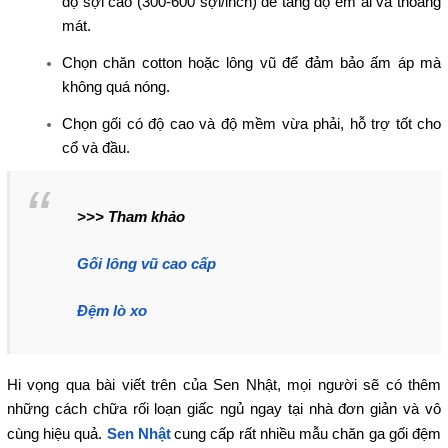
độ sợi cao (300-600 sợi/inch) để tăng độ êm ái và thoáng
mát.
Chọn chăn cotton hoặc lông vũ để đảm bảo ấm áp mà
không quá nóng.
Chọn gối có độ cao và độ mềm vừa phải, hỗ trợ tốt cho
cổ và đầu.
>>> Tham khảo
Gối lông vũ cao cấp
Đệm lò xo
Hi vọng qua bài viết trên của Sen Nhật, mọi người sẽ có thêm
những cách chữa rối loạn giấc ngủ ngay tại nhà đơn giản và vô
cùng hiệu quả.
Sen Nhật
cung cấp rất nhiều mẫu chăn ga gối đệm