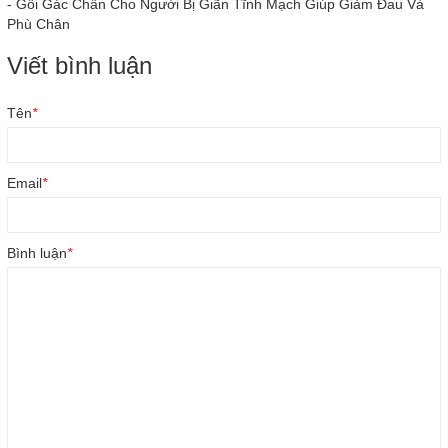
-
Gối Gác Chân Cho Người Bị Giãn Tĩnh Mạch Giúp Giảm Đau Và
Phù Chân
Viết bình luận
Tên
*
Email
*
Bình luận
*