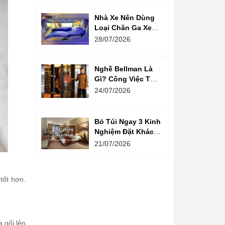
Nhà Xe Nên Dùng
Loại Chăn Ga Xe
Giường Nằm Nào?
28/07/2026
Nghề Bellman Là
Gì? Công Việc Thú
Vị Phía Sau Cánh
24/07/2026
Cửa Khách Sạn
Bỏ Túi Ngay 3 Kinh
Nghiệm Đặt Khách
Sạn Giá Rẻ Cho
21/07/2026
Mùa Du Lịch
tốt hơn.
a gối lên