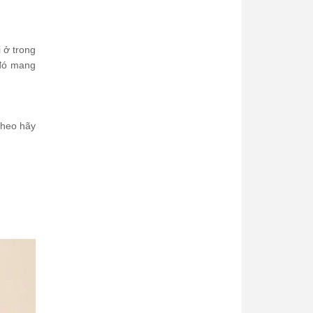
 ở trong
 đó mang
theo hãy