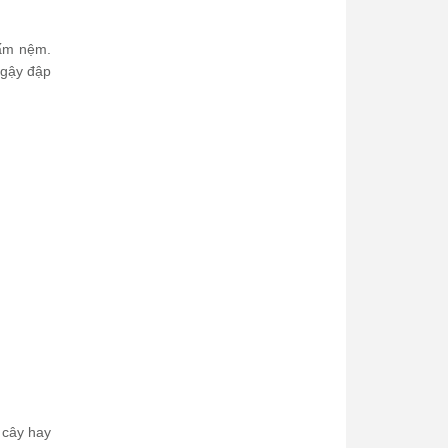
tấm nệm.
 gậy đập
 cây hay