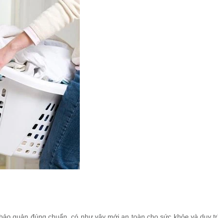
ảo quản đúng chuẩn, có như vậy mới an toàn cho sức khỏe và duy tr