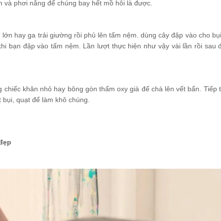
h và phơi nắng để chúng bay hết mồ hôi là được.
lớn hay ga trải giường rồi phủ lên tấm nệm. dùng cây đập vào cho bụi
khi bạn đập vào tấm nệm. Lần lượt thực hiện như vậy vài lần rồi sau
g chiếc khăn nhỏ hay bông gòn thấm oxy già để chà lên vết bẩn. Tiếp 
 bụi, quạt để làm khô chúng.
 đẹp