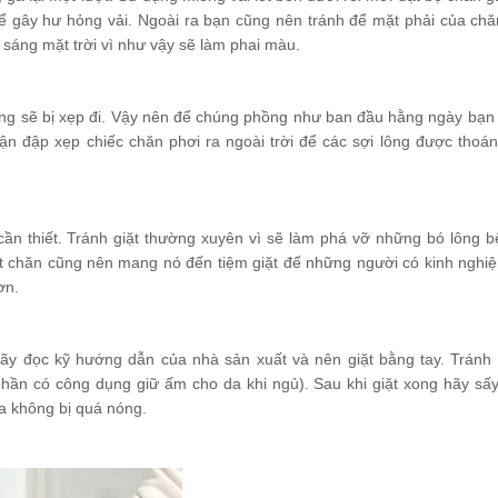
thể gây hư hỏng vải. Ngoài ra bạn cũng nên tránh để mặt phải của chă
nh sáng mặt trời vì như vậy sẽ làm phai màu.
húng sẽ bị xẹp đi. Vậy nên để chúng phồng như ban đầu hằng ngày bạn 
thận đập xẹp chiếc chăn phơi ra ngoài trời để các sợi lông được thoá
 cần thiết. Tránh giặt thường xuyên vì sẽ làm phá vỡ những bó lông b
iặt chăn cũng nên mang nó đến tiệm giặt để những người có kinh nghi
hơn.
hãy đọc kỹ hướng dẫn của nhà sản xuất và nên giặt bằng tay. Tránh
hần có công dụng giữ ấm cho da khi ngủ). Sau khi giặt xong hãy sấ
ga không bị quá nóng.