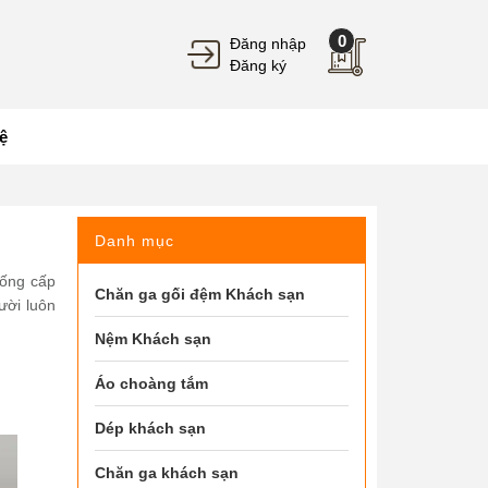
0
Đăng nhập
Đăng ký
ệ
Danh mục
uống cấp
Chăn ga gối đệm Khách sạn
ười luôn
Nệm Khách sạn
Áo choàng tắm
Dép khách sạn
Chăn ga khách sạn