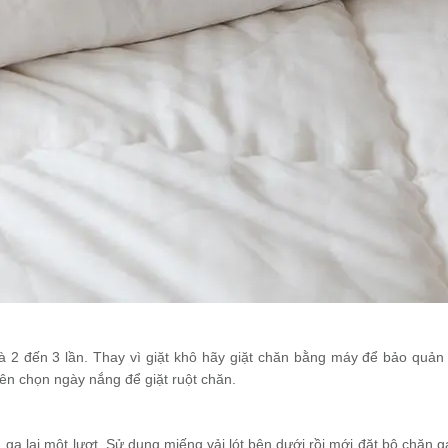
là 2 đến 3 lần. Thay vì giặt khô hãy giặt chăn bằng máy để bảo quản 
 Nên chọn ngày nắng để giặt ruột chăn.
 ga lại một lượt. Sử dụng miếng vải lót bên dưới rồi mới đặt bộ chăn g