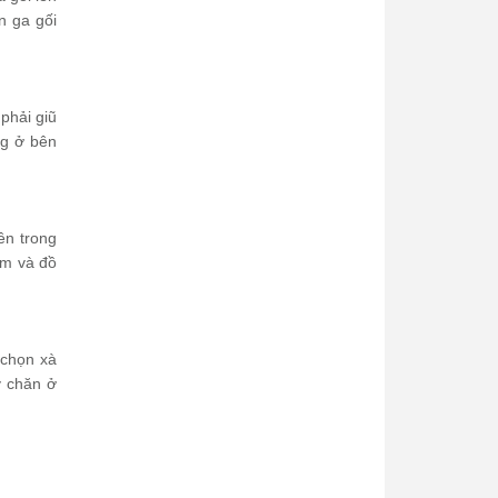
n ga gối
phải giũ
ng ở bên
ên trong
ệm và đồ
 chọn xà
y chăn ở