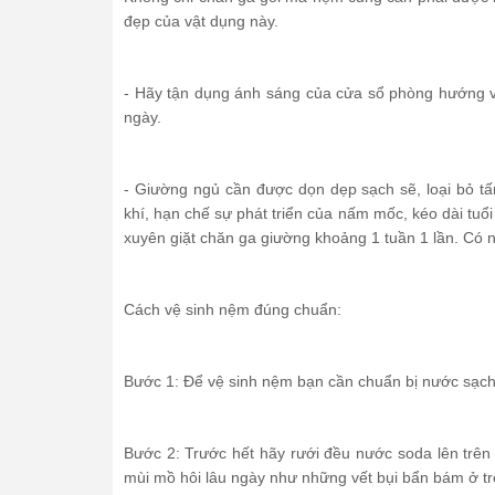
đẹp của vật dụng này.
- Hãy tận dụng ánh sáng của cửa sổ phòng hướng về 
ngày.
- Giường ngủ cần được dọn dẹp sạch sẽ, loại bỏ t
khí, hạn chế sự phát triển của nấm mốc, kéo dài tu
xuyên giặt chăn ga giường khoảng 1 tuần 1 lần. Có 
Cách vệ sinh nệm đúng chuẩn:
Bước 1: Để vệ sinh nệm bạn cần chuẩn bị nước sạch
Bước 2: Trước hết hãy rưới đều nước soda lên trên
mùi mồ hôi lâu ngày như những vết bụi bẩn bám ở t