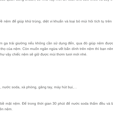
nệm để giúp khử trùng, diệt vi khuẩn và loại bỏ mùi hôi tích tụ trên
ấm ga trải giường nếu không cần sử dụng đến, qua đó giúp nệm đượ
ổi thọ của nệm. Còn muốn ngăn ngừa vết bẩn dính trên nệm thì bạn nê
như vậy chiếc nệm sẽ giữ được mùi thơm tươi mới nhé.
, nước soda, xà phòng, găng tay, máy hút bụi,…
 bề mặt nệm. Để trong thời gian 30 phút để nước soda thấm đều và 
rên nệm.