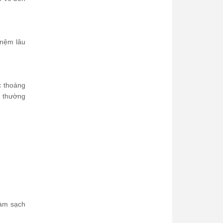
 nệm lâu
c thoáng
n thường
làm sạch