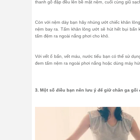
thanh gỗ đập đều lên bề mặt nệm, cuối cùng giũ sạc
Còn với nệm dày bạn hãy nhúng ướt chiếc khăn lông 
nệm bay ra. Tấm khăn lông ướt sẽ hút hết bụi bẩn 
tấm đệm ra ngoài nắng phơi cho khô.
Với vết ố bẩn, vết máu, nước tiểu bạn có thể sử dụn
đem tấm nệm ra ngoài phơi nắng hoặc dùng máy hút
3. Một số điều bạn nên lưu ý để giữ chăn ga gối