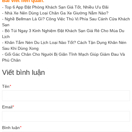
Bài viết liên quan:
-
Top 6 App Đặt Phòng Khách Sạn Giá Tốt, Nhiều Ưu Đãi
-
Nhà Xe Nên Dùng Loại Chăn Ga Xe Giường Nằm Nào?
-
Nghề Bellman Là Gì? Công Việc Thú Vị Phía Sau Cánh Cửa Khách
Sạn
-
Bỏ Túi Ngay 3 Kinh Nghiệm Đặt Khách Sạn Giá Rẻ Cho Mùa Du
Lịch
-
Khăn Tắm Nén Du Lịch Loại Nào Tốt? Cách Tận Dụng Khăn Nén
Sau Khi Dùng Xong
-
Gối Gác Chân Cho Người Bị Giãn Tĩnh Mạch Giúp Giảm Đau Và
Phù Chân
Viết bình luận
Tên
*
Email
*
Bình luận
*