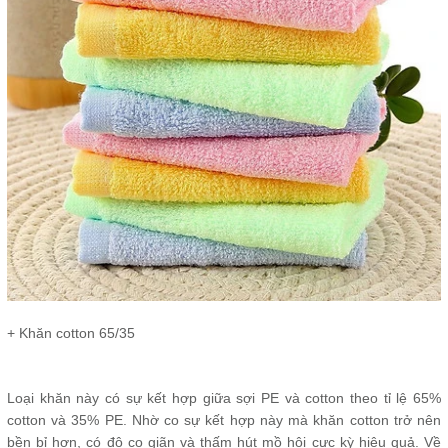
+ Khăn cotton 65/35
Loại khăn này có sự kết hợp giữa sợi PE và cotton theo tỉ lệ 65%
cotton và 35% PE. Nhờ co sự kết hợp này mà khăn cotton trở nên
bền bỉ hơn, có độ co giãn và thấm hút mồ hôi cực kỳ hiệu quả. Về