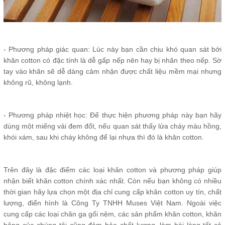
- Phương pháp giác quan: Lúc này bạn cần chịu khó quan sát bởi
khăn cotton có đặc tính là dễ gấp nếp nên hay bị nhăn theo nếp. Sờ
tay vào khăn sẽ dễ dàng cảm nhận được chất liệu mềm mại nhưng
không rũ, không lạnh.
- Phương pháp nhiệt học: Để thực hiện phương pháp này bạn hãy
dùng một miếng vải đem đốt, nếu quan sát thấy lửa cháy màu hồng,
khói xám, sau khi cháy không để lại nhựa thì đó là khăn cotton.
Trên đây là đặc điểm các loại khăn cotton và phương pháp giúp
nhận biết khăn cotton chính xác nhất. Còn nếu bạn không có nhiều
thời gian hãy lựa chọn một địa chỉ cung cấp khăn cotton uy tín, chất
lượng, điển hình là Công Ty TNHH Muses Việt Nam. Ngoài việc
cung cấp các loại chăn ga gối nệm, các sản phẩm khăn cotton, khăn
bông của chúng tôi cũng đảm bảo chất lượng, làm hài lòng tất cả