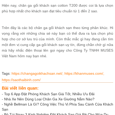
Hiện nay, chăn ga gối khách sạn cotton T200 được coi là lựa chọn
phù hợp nhất cho khách sạn đạt tiêu chuẩn từ 1 đến 2 sao.
Trên đây là các bộ chăn ga gối khách sạn theo từng phân khúc. Hi
vọng rằng với những chia sẻ này bạn có thể đưa ra lựa chọn phù
hợp cho cơ sở lưu trú của mình. Còn thắc mắc gì hay đang cần tìm
một đơn vị cung cấp ga gối khách sạn uy tín, đừng chần chờ gì nữa
mà hãy nhấc điện thoại lên gọi ngay cho Công Ty TNHH MUSES
Việt Nam hôm nay bạn nhé.
Tags:
https://changagoikhachsan.net/,
https://khanmuses.com/,
https://saothaibinh.com/
Bài viết liên quan:
-
Top 6 App Đặt Phòng Khách Sạn Giá Tốt, Nhiều Ưu Đãi
-
Nhà Xe Nên Dùng Loại Chăn Ga Xe Giường Nằm Nào?
-
Nghề Bellman Là Gì? Công Việc Thú Vị Phía Sau Cánh Cửa Khách
Sạn
-
Bỏ Túi Ngay 3 Kinh Nghiệm Đặt Khách Sạn Giá Rẻ Cho Mùa Du