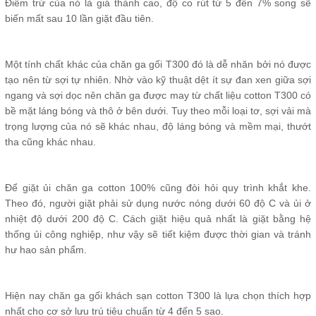
Điểm trừ của nó là giá thành cao, độ co rút từ 5 đến 7% song sẽ
biến mất sau 10 lần giặt đầu tiên.
Một tính chất khác của chăn ga gối T300 đó là dễ nhăn bởi nó được
tạo nên từ sợi tự nhiên. Nhờ vào kỹ thuật dệt ít sự đan xen giữa sợi
ngang và sợi dọc nên chăn ga được may từ chất liệu cotton T300 có
bề mặt láng bóng và thô ở bên dưới. Tuy theo mỗi loại tơ, sợi vải mà
trọng lượng của nó sẽ khác nhau, độ láng bóng và mềm mại, thướt
tha cũng khác nhau.
Để giặt ủi chăn ga cotton 100% cũng đòi hỏi quy trình khắt khe.
Theo đó, người giặt phải sử dụng nước nóng dưới 60 độ C và ủi ở
nhiệt độ dưới 200 độ C. Cách giặt hiệu quả nhất là giặt bằng hệ
thống ủi công nghiệp, như vậy sẽ tiết kiệm được thời gian và tránh
hư hao sản phẩm.
Hiện nay chăn ga gối khách sạn cotton T300 là lựa chọn thích hợp
nhất cho cơ sở lưu trú tiêu chuẩn từ 4 đến 5 sao.