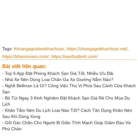
Tags:
#changagoidemkhachsan,
https://changagoikhachsan.net/,
https://khanmuses.com/,
https://saothaibinh.com/
Bài viết liên quan:
-
Top 6 App Đặt Phòng Khách Sạn Giá Tốt, Nhiều Ưu Đãi
-
Nhà Xe Nên Dùng Loại Chăn Ga Xe Giường Nằm Nào?
-
Nghề Bellman Là Gì? Công Việc Thú Vị Phía Sau Cánh Cửa Khách
Sạn
-
Bỏ Túi Ngay 3 Kinh Nghiệm Đặt Khách Sạn Giá Rẻ Cho Mùa Du
Lịch
-
Khăn Tắm Nén Du Lịch Loại Nào Tốt? Cách Tận Dụng Khăn Nén
Sau Khi Dùng Xong
-
Gối Gác Chân Cho Người Bị Giãn Tĩnh Mạch Giúp Giảm Đau Và
Phù Chân