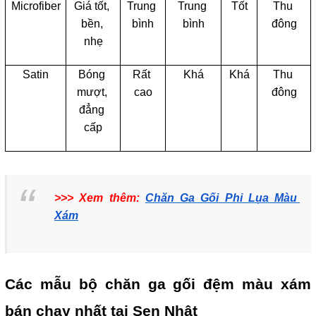
Microfiber
Giá tốt, 
Trung 
Trung 
Tốt
Thu 
bền, 
bình
bình
đông
nhẹ
Satin
Bóng 
Rất 
Khá
Khá
Thu 
mượt, 
cao
đông
đẳng 
cấp
>>> Xem thêm: 
Chăn Ga Gối Phi Lụa Màu 
Xám
Các mẫu bộ chăn ga gối đệm màu xám 
bán chạy nhất tại Sen Nhật