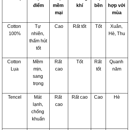
điểm
mềm 
khí
bền
hợp với 
mại
mùa
Cotton 
Tự 
Cao
Rất tốt
Tốt
Xuân, 
100%
nhiên, 
Hè, Thu
thấm hút 
tốt
Cotton 
Mềm 
Rất 
Tốt
Rất 
Quanh 
Lụa
mịn, 
cao
tốt
năm
sang 
trọng
Tencel
Mát 
Rất 
Rất cao
Cao
Hè
lạnh, 
cao
chống 
khuẩn