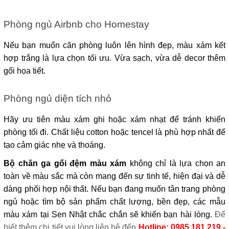
Phòng ngủ Airbnb cho Homestay
Nếu bạn muốn căn phòng luôn lên hình đẹp, màu xám kết 
hợp trắng là lựa chọn tối ưu. Vừa sạch, vừa dễ decor thêm 
gối họa tiết.
Phòng ngủ diện tích nhỏ
Hãy ưu tiên màu xám ghi hoặc xám nhạt để tránh khiến 
phòng tối đi. Chất liệu cotton hoặc tencel là phù hợp nhất để 
tạo cảm giác nhẹ và thoáng.
Bộ chăn ga gối đệm màu xám
không chỉ là lựa chọn an 
toàn về màu sắc mà còn mang đến sự tinh tế, hiện đại và dễ 
dàng phối hợp nội thất. Nếu bạn đang muốn tân trang phòng 
ngủ hoặc tìm bộ sản phẩm chất lượng, bền đẹp, các mẫu 
màu xám tại Sen Nhật chắc chắn sẽ khiến bạn hài lòng. 
Để 
biết thêm chi tiết vui lòng liên hệ đến 
Hotline: 0985.181.219 - 