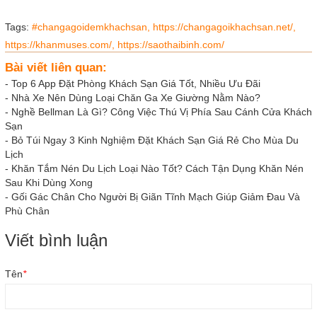
Tags:
#changagoidemkhachsan,
https://changagoikhachsan.net/,
https://khanmuses.com/,
https://saothaibinh.com/
Bài viết liên quan:
-
Top 6 App Đặt Phòng Khách Sạn Giá Tốt, Nhiều Ưu Đãi
-
Nhà Xe Nên Dùng Loại Chăn Ga Xe Giường Nằm Nào?
-
Nghề Bellman Là Gì? Công Việc Thú Vị Phía Sau Cánh Cửa Khách
Sạn
-
Bỏ Túi Ngay 3 Kinh Nghiệm Đặt Khách Sạn Giá Rẻ Cho Mùa Du
Lịch
-
Khăn Tắm Nén Du Lịch Loại Nào Tốt? Cách Tận Dụng Khăn Nén
Sau Khi Dùng Xong
-
Gối Gác Chân Cho Người Bị Giãn Tĩnh Mạch Giúp Giảm Đau Và
Phù Chân
Viết bình luận
Tên
*