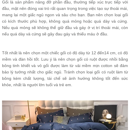
Gối là sản phẩm nâng đỡ phần đầu, thường tiếp xúc trực tiếp với
đầu, mặt nên đóng vai trò rất quan trọng trong việc tạo sự thoải mái,
mang lại một giấc ngủ ngon và sâu cho bạn. Bạn nên chọn loại gối
có kích thước phù hợp, không quá mỏng hoặc quá dày và cứng.
Nếu quá mỏng sẽ không thể giữ đầu và gáy ở vị trí thoải mái, còn
nếu quá dày và cứng sẽ gây đau gáy và thiếu máu ở đầu.
Tốt nhất là nên chọn một chiếc gối có độ dày từ 12 đến14 cm, có độ
mềm và đàn hồi tốt. Lưu ý là nên chọn gối có ruột được nhồi bằng
bông tinh khiết và vỏ gối được làm từ vải mềm mịn cotton sẽ đảm
bảo lý tưởng nhất cho giấc ngủ. Tránh chọn loại gối có ruột làm từ
bông kém chất lượng, tái chế sẽ ảnh hưởng không tốt đến sức
khỏe, nhất là người lớn tuổi và trẻ em.