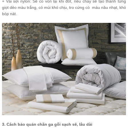
+ Vải sợi nylon: Sẽ co vón lại khi đốt, nếu cháy sẽ tạo thành từng
giọt dẻo màu trắng, có mùi khó chịu, tro cứng có màu nâu nhạt, khó
bóp nát.
3. Cách bảo quản chăn ga gối sạch sẽ, lâu dài