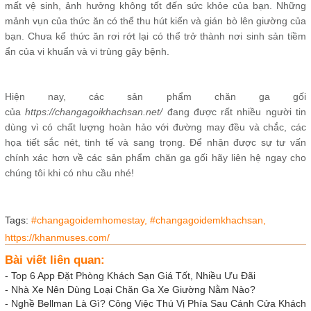
mất vệ sinh, ảnh hưởng không tốt đến sức khỏe của bạn. Những
mảnh vụn của thức ăn có thể thu hút kiến và gián bò lên giường của
bạn. Chưa kể thức ăn rơi rớt lại có thể trở thành nơi sinh sản tiềm
ẩn của vi khuẩn và vi trùng gây bệnh.
Hiện nay, các sản phẩm chăn ga gối
của
https://changagoikhachsan.net/
đang được rất nhiều người tin
dùng vì có chất lượng hoàn hảo với đường may đều và chắc, các
họa tiết sắc nét, tinh tế và sang trọng. Để nhận được sự tư vấn
chính xác hơn về các sản phẩm chăn ga gối hãy liên hệ ngay cho
chúng tôi khi có nhu cầu nhé!
Tags:
#changagoidemhomestay,
#changagoidemkhachsan,
https://khanmuses.com/
Bài viết liên quan:
-
Top 6 App Đặt Phòng Khách Sạn Giá Tốt, Nhiều Ưu Đãi
-
Nhà Xe Nên Dùng Loại Chăn Ga Xe Giường Nằm Nào?
-
Nghề Bellman Là Gì? Công Việc Thú Vị Phía Sau Cánh Cửa Khách