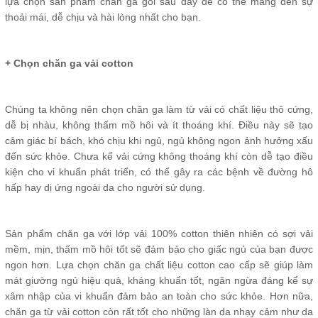
lựa chọn sản phẩm chăn ga gối sau đây để có thể mang đến sự
thoải mái, dễ chịu và hài lòng nhất cho bạn.
+ Chọn chăn ga vải cotton
Chúng ta không nên chọn chăn ga làm từ vải có chất liệu thô cứng,
dễ bị nhàu, không thấm mồ hôi và ít thoáng khí. Điều này sẽ tạo
cảm giác bí bách, khó chịu khi ngủ, ngủ không ngon ảnh hưởng xấu
đến sức khỏe. Chưa kể vải cứng không thoáng khí còn dễ tạo điều
kiện cho vi khuẩn phát triển, có thể gây ra các bệnh về đường hô
hấp hay dị ứng ngoài da cho người sử dụng.
Sản phẩm chăn ga với lớp vải 100% cotton thiên nhiên có sợi vải
mềm, mịn, thấm mồ hôi tốt sẽ đảm bảo cho giấc ngủ của bạn được
ngon hơn. Lựa chọn chăn ga chất liệu cotton cao cấp sẽ giúp làm
mát giường ngủ hiệu quả, kháng khuẩn tốt, ngăn ngừa đáng kể sự
xâm nhập của vi khuẩn đảm bảo an toàn cho sức khỏe. Hơn nữa,
chăn ga từ vải cotton còn rất tốt cho những làn da nhạy cảm như da