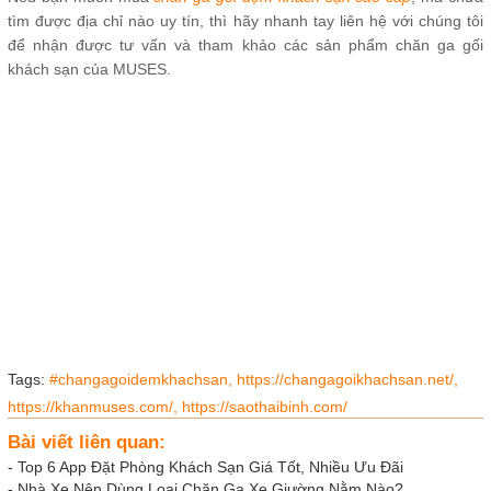
tìm được địa chỉ nào uy tín, thì hãy nhanh tay liên hệ với chúng tôi
để nhận được tư vấn và tham khảo các sản phẩm chăn ga gối
khách sạn của MUSES.
Tags:
#changagoidemkhachsan,
https://changagoikhachsan.net/,
https://khanmuses.com/,
https://saothaibinh.com/
Bài viết liên quan:
-
Top 6 App Đặt Phòng Khách Sạn Giá Tốt, Nhiều Ưu Đãi
-
Nhà Xe Nên Dùng Loại Chăn Ga Xe Giường Nằm Nào?