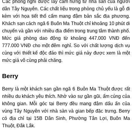
Các phòng nghỉ được lấy cảm hứng từ nhà sàn của người 
dân Tây Nguyên. Các chất liệu trong phòng chủ yếu là gỗ đi 
kèm với họa tiết thổ cẩm mang đậm bản sắc địa phương. 
Khách sạn cách ngã 6 Buôn Ma Thuột chỉ khoảng 10 phút di 
chuyển và gần với nhiều địa điểm trong trung tâm thành phố. 
Mức giá phòng dao động từ khoảng 447.000 VNĐ đến 
777.000 VNĐ cho một đêm nghỉ. So với chất lượng dịch vụ 
cùng với thiết kế độc đáo thì mức giá này được xem là một 
mức giá vô cùng phải chăng. 
Berry
Berry là một khách sạn gần ngã 6 Buôn Ma Thuột được rất 
nhiều du khách yêu thích. Nhờ vào sự gần gũi, ấm cúng của 
không gian. Mỗi góc tại Berry đều mang đậm dấu ấn của 
vùng Tây Nguyên với nhà sàn và gian bếp đặc trưng. Berry 
có địa chỉ tại 15B Dân Sinh, Phường Tân Lợi, Buôn Ma 
Thuột, Đắk Lắk.