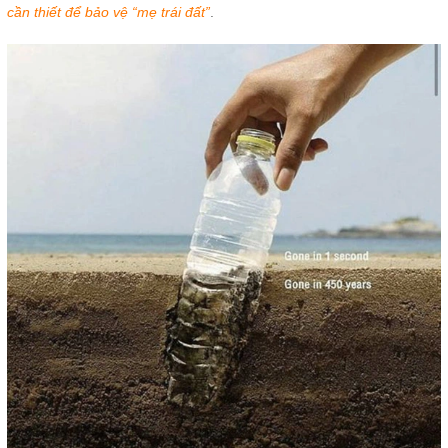
cần thiết để bảo vệ “mẹ trái đất”
.