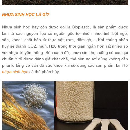
NHỰA SINH HỌC LÀ GÌ?
Nhựa sinh học hay còn được gọi là Bioplastic, là sản phẩm được
làm từ các nguyên liệu có nguồn gốc tự nhiên như: tinh bột ngô,
sắn, khoai, chất béo từ thực vật, rơm, dăm gỗ,… Khi chúng phân
hủy sẽ thành CO2, mùn, H20 trong thời gian ngắn hơn rất nhiều so
với nhựa truyền thống. Bên cạnh đó, nhựa sinh học cũng có các qui
chuẩn Y tế được đánh giá chặt chẽ, thế nên người dùng không cần
phải lo lắng về vấn đề sức khỏe khi sử dụng các sản phẩm làm từ
nhựa sinh học
có thể phân hủy.