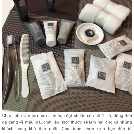
Chai, tube làm từ nhựa sinh học đạt chuẩn của bộ Y Tế, đồng thời
đa dạng về mẫu mã, chất liệu, kích thước sẽ làm hài lòng cả những
khách hàng khó tính nhất. Chai tube nhựa sinh học đến từ