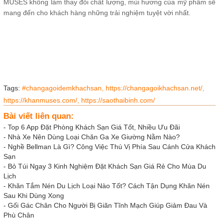
MUSES không làm thay đổi chất lượng, mùi hương của mỹ phẩm sẽ
mang đến cho khách hàng những trải nghiệm tuyệt vời nhất.
Tags:
#changagoidemkhachsan,
https://changagoikhachsan.net/,
https://khanmuses.com/,
https://saothaibinh.com/
Bài viết liên quan:
-
Top 6 App Đặt Phòng Khách Sạn Giá Tốt, Nhiều Ưu Đãi
-
Nhà Xe Nên Dùng Loại Chăn Ga Xe Giường Nằm Nào?
-
Nghề Bellman Là Gì? Công Việc Thú Vị Phía Sau Cánh Cửa Khách
Sạn
-
Bỏ Túi Ngay 3 Kinh Nghiệm Đặt Khách Sạn Giá Rẻ Cho Mùa Du
Lịch
-
Khăn Tắm Nén Du Lịch Loại Nào Tốt? Cách Tận Dụng Khăn Nén
Sau Khi Dùng Xong
-
Gối Gác Chân Cho Người Bị Giãn Tĩnh Mạch Giúp Giảm Đau Và
Phù Chân