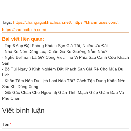
Tags:
https://changagoikhachsan.net/,
https://khanmuses.com/,
https://saothaibinh.com/
Bài viết liên quan:
-
Top 6 App Đặt Phòng Khách Sạn Giá Tốt, Nhiều Ưu Đãi
-
Nhà Xe Nên Dùng Loại Chăn Ga Xe Giường Nằm Nào?
-
Nghề Bellman Là Gì? Công Việc Thú Vị Phía Sau Cánh Cửa Khách
Sạn
-
Bỏ Túi Ngay 3 Kinh Nghiệm Đặt Khách Sạn Giá Rẻ Cho Mùa Du
Lịch
-
Khăn Tắm Nén Du Lịch Loại Nào Tốt? Cách Tận Dụng Khăn Nén
Sau Khi Dùng Xong
-
Gối Gác Chân Cho Người Bị Giãn Tĩnh Mạch Giúp Giảm Đau Và
Phù Chân
Viết bình luận
Tên
*