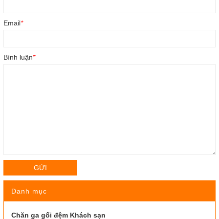
Email
*
Bình luận
*
GỬI
Danh mục
Chăn ga gối đệm Khách sạn