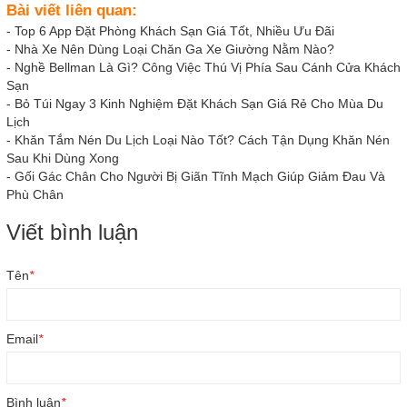
Bài viết liên quan:
-
Top 6 App Đặt Phòng Khách Sạn Giá Tốt, Nhiều Ưu Đãi
-
Nhà Xe Nên Dùng Loại Chăn Ga Xe Giường Nằm Nào?
-
Nghề Bellman Là Gì? Công Việc Thú Vị Phía Sau Cánh Cửa Khách
Sạn
-
Bỏ Túi Ngay 3 Kinh Nghiệm Đặt Khách Sạn Giá Rẻ Cho Mùa Du
Lịch
-
Khăn Tắm Nén Du Lịch Loại Nào Tốt? Cách Tận Dụng Khăn Nén
Sau Khi Dùng Xong
-
Gối Gác Chân Cho Người Bị Giãn Tĩnh Mạch Giúp Giảm Đau Và
Phù Chân
Viết bình luận
Tên
*
Email
*
Bình luận
*