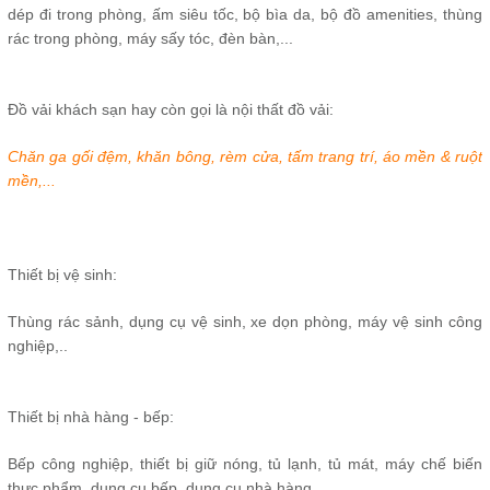
dép đi trong phòng, ấm siêu tốc, bộ bìa da, bộ đồ amenities, thùng
rác trong phòng, máy sấy tóc, đèn bàn,...
Đồ vải khách sạn hay còn gọi là nội thất đồ vải:
Chăn ga gối đệm, khăn bông, rèm cửa, tấm trang trí, áo mền & ruột
mền,...
Thiết bị vệ sinh:
Thùng rác sảnh, dụng cụ vệ sinh, xe dọn phòng, máy vệ sinh công
nghiệp,..
Thiết bị nhà hàng - bếp:
Bếp công nghiệp, thiết bị giữ nóng, tủ lạnh, tủ mát, máy chế biến
thực phẩm, dụng cụ bếp, dụng cụ nhà hàng,...