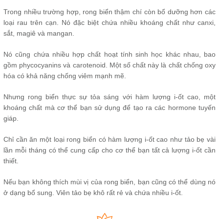
Trong nhiều trường hợp, rong biển thậm chí còn bổ dưỡng hơn các
loại rau trên cạn. Nó đặc biệt chứa nhiều khoáng chất như canxi,
sắt, magiê và mangan.
Nó cũng chứa nhiều hợp chất hoạt tính sinh học khác nhau, bao
gồm phycocyanins và carotenoid. Một số chất này là chất chống oxy
hóa có khả năng chống viêm mạnh mẽ.
Nhưng rong biển thực sự tỏa sáng với hàm lượng i-ốt cao, một
khoáng chất mà cơ thể bạn sử dụng để tạo ra các hormone tuyến
giáp.
Chỉ cần ăn một loại rong biển có hàm lượng i-ốt cao như tảo bẹ vài
lần mỗi tháng có thể cung cấp cho cơ thể bạn tất cả lượng i-ốt cần
thiết.
Nếu bạn không thích mùi vị của rong biển, bạn cũng có thể dùng nó
ở dạng bổ sung. Viên tảo bẹ khô rất rẻ và chứa nhiều i-ốt.