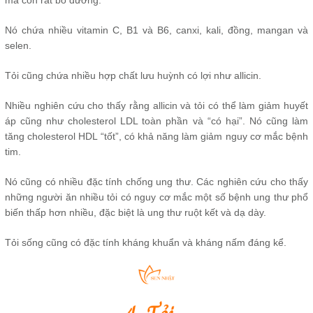
mà còn rất bổ dưỡng.
Nó chứa nhiều vitamin C, B1 và ​​B6, canxi, kali, đồng, mangan và
selen.
Tỏi cũng chứa nhiều hợp chất lưu huỳnh có lợi như allicin.
Nhiều nghiên cứu cho thấy rằng allicin và tỏi có thể làm giảm huyết
áp cũng như cholesterol LDL toàn phần và “có hại”. Nó cũng làm
tăng cholesterol HDL “tốt”, có khả năng làm giảm nguy cơ mắc bệnh
tim.
Nó cũng có nhiều đặc tính chống ung thư. Các nghiên cứu cho thấy
những người ăn nhiều tỏi có nguy cơ mắc một số bệnh ung thư phổ
biến thấp hơn nhiều, đặc biệt là ung thư ruột kết và dạ dày.
Tỏi sống cũng có đặc tính kháng khuẩn và kháng nấm đáng kể.