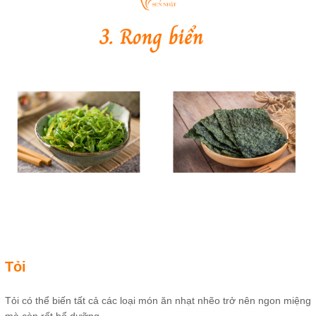
Tỏi
Tỏi có thể biến tất cả các loại món ăn nhạt nhẽo trở nên ngon miệng