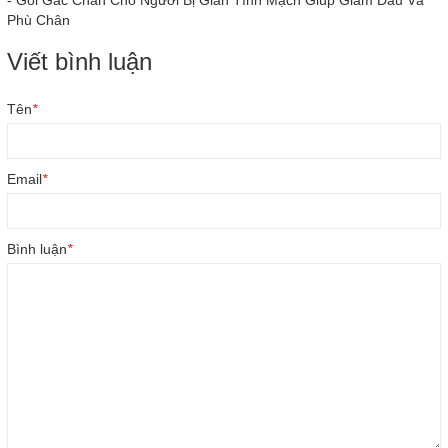
-
Gối Gác Chân Cho Người Bị Giãn Tĩnh Mạch Giúp Giảm Đau Và
Phù Chân
Viết bình luận
Tên
*
Email
*
Bình luận
*