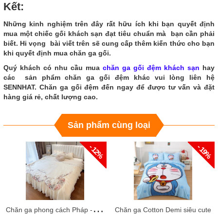
Kết:
Những kinh nghiệm trên đây rất hữu ích khi bạn quyết định
mua một chiếc gối khách sạn đạt tiêu chuẩn mà bạn cần phải
biết. Hi vọng bài viết trên sẽ cung cấp thêm kiến ​​thức cho bạn
khi quyết định mua chăn ga gối.
Quý khách có nhu cầu mua
chăn ga gối đệm khách sạn
hay
các sản phẩm chăn ga gối đệm khác vui lòng liên hệ
SENNHAT. Chăn ga gối đệm đến ngay để được tư vấn và đặt
hàng giá rẻ, chất lượng cao.
Sản phẩm cùng loại
- 12%
- 19%
C
hăn ga phong cách Pháp - Lụa 100s cao cấp
Chăn ga Cotton Demi siêu cute