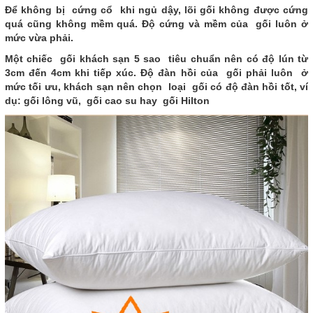
Để không bị cứng cổ khi ngủ dậy, lõi gối không được cứng
quá cũng không mềm quá. Độ cứng và mềm của gối luôn ở
mức vừa phải.
Một chiếc gối khách sạn 5 sao tiêu chuẩn nên có độ lún từ
3cm đến 4cm khi tiếp xúc. Độ đàn hồi của gối phải luôn ở
mức tối ưu, khách sạn nên chọn loại gối có độ đàn hồi tốt, ví
dụ: gối lông vũ, gối cao su hay gối Hilton