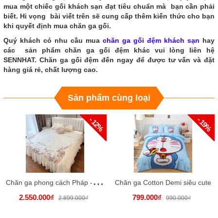
mua một chiếc gối khách sạn đạt tiêu chuẩn mà bạn cần phải
biết. Hi vọng bài viết trên sẽ cung cấp thêm kiến ​​thức cho bạn
khi quyết định mua chăn ga gối.
Quý khách có nhu cầu mua
chăn ga gối đệm khách sạn
hay
các sản phẩm chăn ga gối đệm khác vui lòng liên hệ
SENNHAT. Chăn ga gối đệm đến ngay để được tư vấn và đặt
hàng giá rẻ, chất lượng cao.
Sản phẩm cùng loại
- 12%
- 19%
C
hăn ga phong cách Pháp - Lụa 100s cao cấp
Chăn ga Cotton Demi siêu cute
2.550.000₫
799.000₫
2.899.000₫
990.000₫