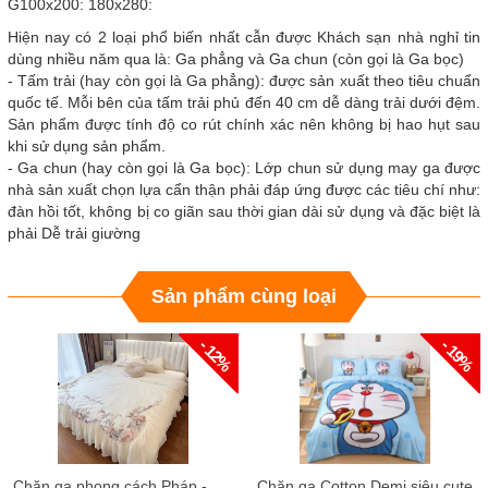
G100x200: 180x280:
Hiện nay có 2 loại phổ biến nhất cẫn được Khách sạn nhà nghỉ tin
dùng nhiều năm qua là: Ga phẳng và Ga chun (còn gọi là Ga bọc)
- Tấm trải (hay còn gọi là Ga phẳng): được sản xuất theo tiêu chuẩn
quốc tế. Mỗi bên của tấm trải phủ đến 40 cm dễ dàng trải dưới đệm.
Sản phẩm được tính độ co rút chính xác nên không bị hao hụt sau
khi sử dụng sản phẩm.
- Ga chun (hay còn gọi là Ga bọc): Lớp chun sử dụng may ga được
nhà sản xuất chọn lựa cẩn thận phải đáp ứng được các tiêu chí như:
đàn hồi tốt, không bị co giãn sau thời gian dài sử dụng và đặc biệt là
phải Dễ trải giường
Sản phẩm cùng loại
- 12%
- 19%
C
hăn ga phong cách Pháp - Lụa 100s cao cấp
Chăn ga Cotton Demi siêu cute