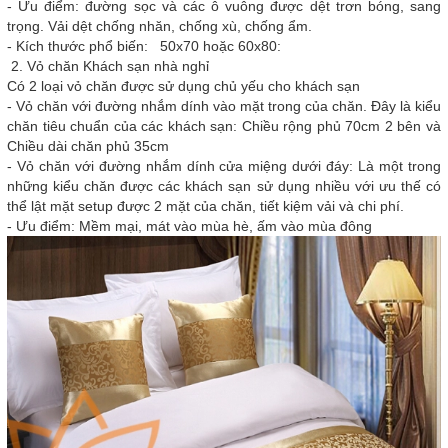
- Ưu điểm: đường sọc và các ô vuông được dệt trơn bóng, sang
trọng. Vải dệt chống nhăn, chống xù, chống ẩm.
- Kích thước phổ biến: 50x70 hoặc 60x80:
2. Vỏ chăn Khách sạn nhà nghỉ
Có 2 loại vỏ chăn được sử dụng chủ yếu cho khách sạn
- Vỏ chăn với đường nhắm dính vào mặt trong của chăn. Đây là kiểu
chăn tiêu chuẩn của các khách sạn: Chiều rộng phủ 70cm 2 bên và
Chiều dài chăn phủ 35cm
- Vỏ chăn với đường nhắm dính cửa miệng dưới đáy: Là một trong
những kiểu chăn được các khách sạn sử dụng nhiều với ưu thế có
thể lật mặt setup được 2 mặt của chăn, tiết kiệm vải và chi phí.
- Ưu điểm: Mềm mại, mát vào mùa hè, ấm vào mùa đông