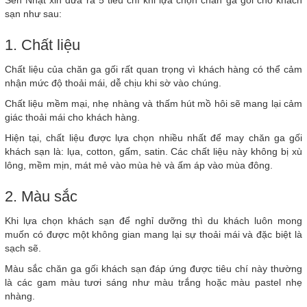
Sen Nhật xin đưa ra 5 tiêu chí khi lựa chọn chăn ga gối cho khách
sạn như sau:
1. Chất liệu
Chất liệu của chăn ga gối rất quan trọng vì khách hàng có thể cảm
nhận mức độ thoải mái, dễ chịu khi sờ vào chúng.
Chất liệu mềm mại, nhẹ nhàng và thấm hút mồ hôi sẽ mang lại cảm
giác thoải mái cho khách hàng.
Hiện tại, chất liệu được lựa chọn nhiều nhất để may chăn ga gối
khách sạn là: lụa, cotton, gấm, satin. Các chất liệu này không bị xù
lông, mềm mịn, mát mẻ vào mùa hè và ấm áp vào mùa đông.
2. Màu sắc
Khi lựa chọn khách sạn để nghỉ dưỡng thì du khách luôn mong
muốn có được một không gian mang lại sự thoải mái và đặc biệt là
sạch sẽ.
Màu sắc chăn ga gối khách sạn đáp ứng được tiêu chí này thường
là các gam màu tươi sáng như màu trắng hoặc màu pastel nhẹ
nhàng.